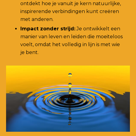
ontdekt hoe je vanuit je kern natuurlijke,
inspirerende verbindingen kunt creëren
met anderen.
Impact zonder strijd:
Je ontwikkelt een
manier van leven en leiden die moeiteloos
voelt, omdat het volledig in lijn is met wie
je bent.