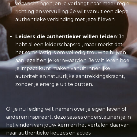
verwachtingen, en je verlangt naar meer regie,
richting en vervulling. Je wilt vanuit een diepe
authentieke verbinding met jezelf leven.
Leiders die authentieker willen leiden
: Je
hebt al een leiderschapsrol, maar merkt dat
het soms lastig is om volledig trouw te blijven
aan jezelf en je kernwaarden. Je wilt leren hoe
je impact kunt maken vanuit innerlijke
autoriteit en natuurlijke aantrekkingskracht,
zonder je energie uit te putten.
Of je nu leiding wilt nemen over je eigen leven of
anderen inspireert, deze sessies ondersteunen je in
het vinden van jouw kern en het vertalen daarvan
naar authentieke keuzes en acties.