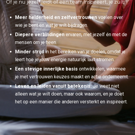
Of je nu jezelf leidt of een team inspireert, je zult:
Meer helderheid en zelfvertrouwen
voelen over
wie je bent en wat je wilt bijdragen.
Diepere verbindingen
ervaren, met jezelf én met de
mensen om je heen.
Minder strijd
in het bereiken van je doelen, omdat je
leert hoe je jouw energie natuurlijk laat stromen.
Een stevige innerlijke basis
ontwikkelen, waarmee
je met vertrouwen keuzes maakt en actie onderneemt.
Leven en leiden vanuit betekenis:
Je weet niet
alleen wat je wilt doen, maar ook waarom, en je doet
het op een manier die anderen versterkt en inspireert.