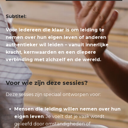
Subtitel:
Voor iedereen die klaar is om leiding te
nemen over hun eigen leven of anderen
authentieker wil leiden – vanuit innerlijke
kracht, kernwaarden en een diepere
verbinding met zichzelf en de wereld.
Voor wie zijn deze sessies?
Deze sessies zijn speciaal ontworpen voor:
Mensen die leiding willen nemen over hun
eigen leven
: Je voelt dat je vaak wordt
geleefd door omstandigheden of