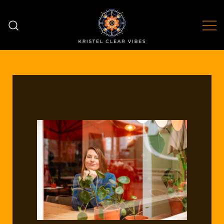
Voluit leven is voluit liefhebben
Kristel Clear Vibes