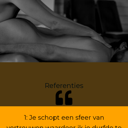
Referenties
1: Je schopt een sfeer van
vertrouwen waardoor ik je durfde te